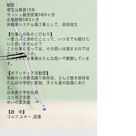
職歴：
地方公務員15年
サッシュ販売営業3年9ヶ月
企業誘致5年3ヶ月
床暖房システム施工業として、会社設立
【仕事への私のこだわり】
一度コレと決めたことって、いつまでも続けた
いと思いませんか？
こと仕事に至っては、その思いは強まるのでは
ないでしょうか。
私の手がける事業はそんな思いで展開していま
す。
【ボランティア活動歴】
地域の八木節笠踊り保存会、どんど焼き保存会
たんぼの学校に参加、子ども達の指導にあた
る。
日本赤十字社社員
ユニセフ支援
ゆいの里支援
【趣 味】
ゴルフ,スキー ,読書