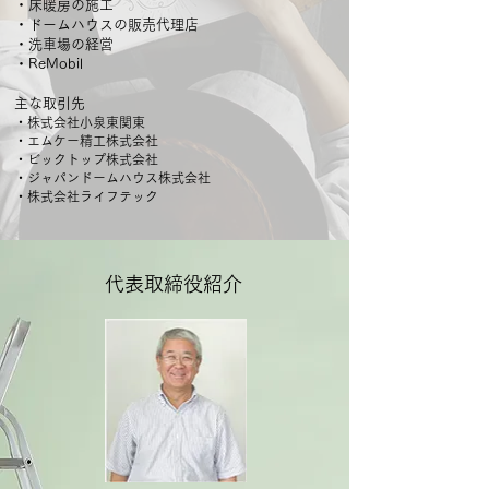
​・床暖房の施工
・ドームハウスの販売代理店
・
洗車場の経営
・ReMobil
主な取引先
・株式会社小泉東関東
・エムケー精工株式会社
・ビックトップ株式会社
・ジャパンドームハウス株式
会社
・株式会社ライフテック
​代表取締役紹介