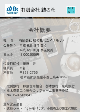
ME
​有限会社 結の杜
NU
​会社概要
社 名
有限会社 結の杜
（ユイノモリ）
会社設立 平成 6年 8月 設立
平成 6年10月 事業開始
資本金 3,000,000円
代表取締役 須藤 巌
従業員 5名
所在地 〒329-2756
栃木県那須塩原市西三島4-183-80
・取引銀行 那須信用組合・栃木銀行・足利銀行
・栃木県商工会連合会リフォーム事業所登録
No.06-37-0584
主な営業品目
・
遮熱シート『
サーモバリア』の販売及び施工代理店