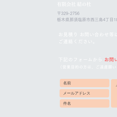
​有限会社 結の杜
〒329-2756
​栃木県那須塩原市西三島4丁目18
お見積り お問い合わせ等は
ご連絡ください。
下記のフォームから
お問
（営業目的の方は、ご遠慮願い