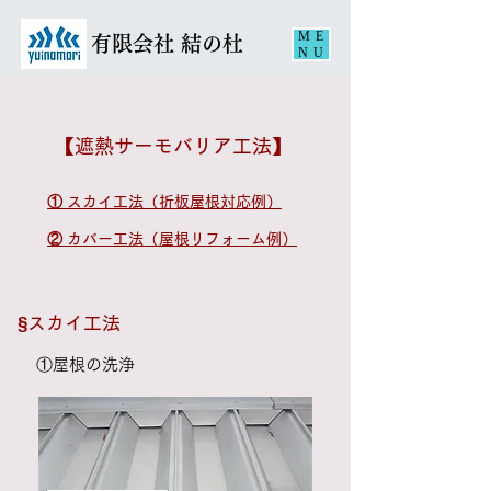
ME
​有限会社 結の杜
NU
【遮熱サーモバリア工法】
① スカイ工法（折板屋根対応例）
② カバー工法（屋根リフォーム例）
​§スカイ工法
①
屋根の洗浄