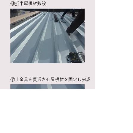
​⑥折半屋根材敷設
​⑦止金具を貫通させ屋根材を固定し完成