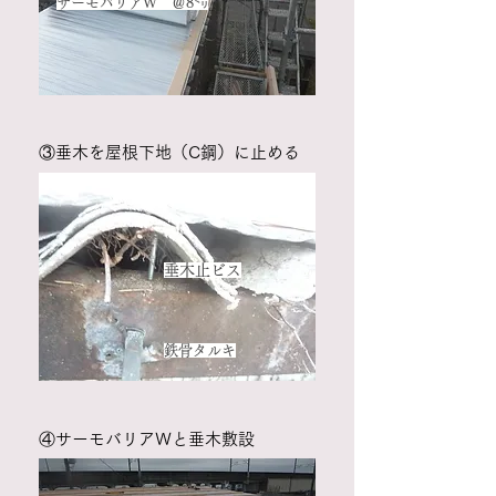
サーモバリアＷ ＠8㍉
​③垂木を屋根下地（C鋼）に止める
垂木止ビス
鉄骨タルキ
​​④サーモバリアＷと垂木敷設