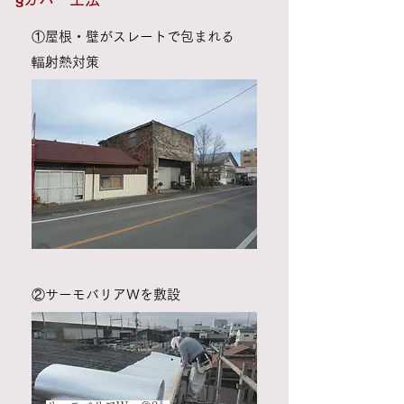
①屋根・壁がスレートで包まれる
輻射熱対策
​②サーモバリアＷを敷設