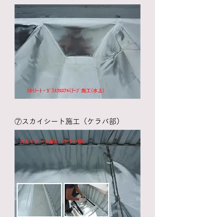
​⑦
スカイシート施工（ケラバ部）