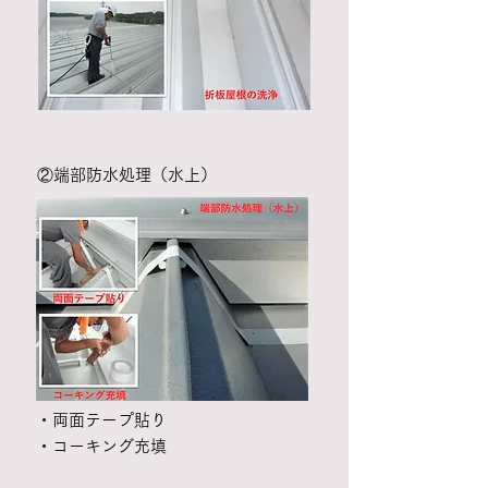
​②端部防水処理（水上）​
​・両面テープ貼り
・コーキング充填