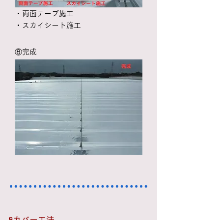
・両面テープ施工
・スカイシート施工
​⑧完成
​§カバー工法