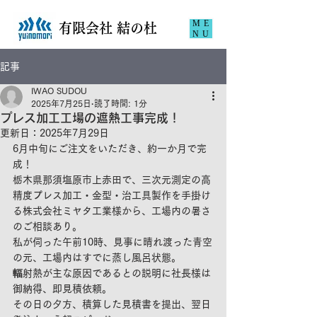
ME
​有限会社 結の杜
NU
記事
IWAO SUDOU
2025年7月25日
読了時間: 1分
プレス加工工場の遮熱工事完成！
更新日：
2025年7月29日
6月中旬にご注文をいただき、約一か月で完
成！
栃木県那須塩原市上赤田で、三次元測定の高
精度プレス加工・金型・治工具製作を手掛け
る株式会社ミヤタ工業様から、工場内の暑さ
のご相談あり。
私が伺った午前10時、見事に晴れ渡った青空
の元、工場内はすでに蒸し風呂状態。
輻射熱が主な原因であるとの説明に社長様は
御納得、即見積依頼。
その日の夕方、積算した見積書を提出、翌日