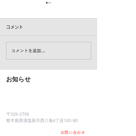
コメント
豚舎の暑さ対策
コメントを追加…
大切なものを暑さから守
る！
​お知らせ
​有限会社 結の杜
〒329-2756
​栃木県那須塩原市西三島4丁目183-80
お見積り お問い合わせ等は "
お問い合わせ
"
か