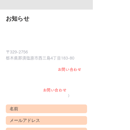
る！
​お知らせ
​有限会社 結の杜
〒329-2756
​栃木県那須塩原市西三島4丁目183-80
お見積り お問い合わせ等は "
お問い合わせ
"
か
ら
お気軽にご連絡ください。
下記のフォームから
お問い合わせ
いただけま
す。
（営業目的の方は、ご遠慮願います
）