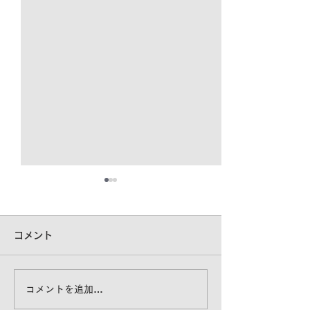
コメント
豚舎の暑さ対策
コメントを追加…
大切なものを暑さから守