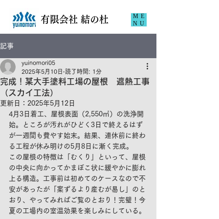
ME
​有限会社 結の杜
NU
記事
yuinomori05
2025年5月10日
読了時間: 1分
完成！某大手塗料工場の屋根 遮熱工事
（スカイ工法）
更新日：
2025年5月12日
4月3日着工、屋根表面（2,550㎡）の洗浄開
始。ところが汚れがひどく3日で終えるはず
が一週間も費やす始末。結果、連休前に終わ
る工程が休み明けの5月8日に漸く完成。
この屋根の特徴は「むくり」といって、屋根
の中央に向かってかまぼこ状に緩やかに膨れ
上る構造。工事前は初めてのケースなので不
安があったが「案ずるより産むが易し」のと
おり、やってみればご覧のとおり！完璧！今
夏の工場内の室温効果を楽しみにしている。