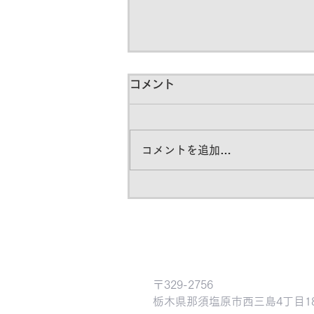
コメント
コメントを追加…
スカイ工法による大手塗料工
場施工のその後
​有限会社 結の杜
〒329-2756
​栃木県那須塩原市西三島4丁目18