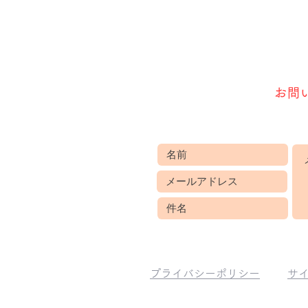
お見積り お問い合わせ等は
ご連絡ください。
下記のフォームから
お問
（営業目的の方は、ご遠慮願い
プライバシーポリシー
サ