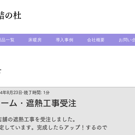
 結の杜
製品一覧
床暖房
導入事例
会社概要
お問い
せ
24年8月23日
読了時間: 1分
ォーム・遮熱工事受注
店舗の遮熱工事を受注しました。
定しています。完成したらアップ！するので