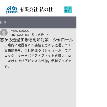
ME
​有限会社 結の杜
NU
記事
IWAO SUDOU
2025年5月16日
読了時間: 1分
窓から透過する輻射熱対策 シャロール
工場内に設置された機械を窓から透過してく
る輻射熱を、当社開発の「シャロール」でブ
ロック！サーモバリア・フィットを用い、ロ
ール状を上げ下げできる代物。便利グッズで
す。