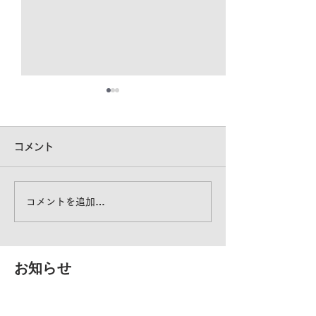
コメント
豚舎の暑さ対策
コメントを追加…
大切なものを暑さから守
る！
​お知らせ