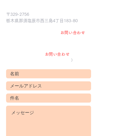
​有限会社 結の杜
〒329-2756
​栃木県那須塩原市西三島4丁目183-80
お見積り お問い合わせ等は "
お問い合わせ
"
か
ら
お気軽にご連絡ください。
下記のフォームから
お問い合わせ
いただけま
す。
（営業目的の方は、ご遠慮願います
）